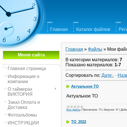
Главная
Каталог файлов
Рег
Главная
»
Файлы
» Мои фай
Меню сайта
В категории материалов
:
7
Показано материалов
:
1-7
Главная страница
Сортировать по
:
Дате
·
Наз
Информация о
компании
Актуальное ТО
О таймерах
ВИКТОРИЯ
Актуальное ТО
Заказ Оплата и
Доставка
Мои файлы
|
Просмотров:
73
|
Загрузок:
47
|
Доба
Фотоальбомы
TO_2022
ИНСТРУКЦИИ