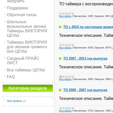
загрузить
ТО таймера с воспроизведен
Поддержка
Обратная связь
Мои файлы
|
Просмотров:
1306
|
Загрузок:
646
|
Д
Школьные
музыкальные звонки.
ТО с 2014 по настоящее врем
Таймеры ВИКТОРИЯ
ЦЕНЫ
Техническое описание. Тай
Таймеры ВИКТОРИЯ
для звонков громкого
Мои файлы
|
Просмотров:
4205
|
Загрузок:
4079
|
боя ЦЕНЫ
Сводный ПРАЙС
ТО 2007 - 2013 год выпуска
ЛИСТ
Техническое описание. Тайм
Все таймеры ЦЕНЫ
FAQ
Мои файлы
|
Просмотров:
2983
|
Загрузок:
2806
|
Категории раздела
ТО 2000 - 2007 год выпуска
Техническое описание. Тай
Мои файлы
[7]
Мои файлы
|
Просмотров:
2716
|
Загрузок:
2480
|