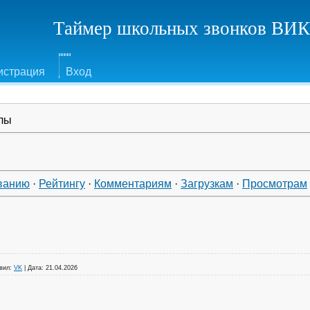
Таймер школьных звонков В
истрация
Вход
лы
ванию
·
Рейтингу
·
Комментариям
·
Загрузкам
·
Просмотрам
вил:
VK
|
Дата:
21.04.2026